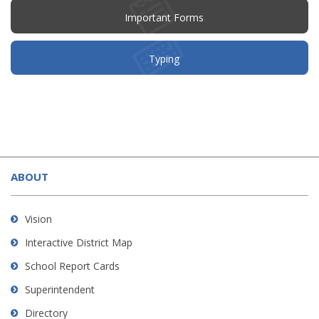
window)
Important Forms
Typing
This
site
ABOUT
provides
information
using
Vision
PDF,
Interactive District Map
visit
School Report Cards
this
link
Superintendent
to
Directory