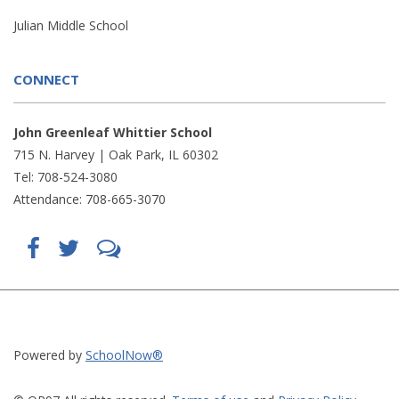
Julian Middle School
CONNECT
John Greenleaf Whittier School
715 N. Harvey | Oak Park, IL 60302
Tel: 708-524-3080
Attendance: 708-665-3070
Find
Follow
LetsTalk
us
us
(opens
on
on
in
Facebook
Twitter
new
(opens
(opens
window)
in
in
(opens
new
new
in
window)
window)
new
(opens
(opens
window)
in
in
Powered by
SchoolNow®
new
new
window)
window)