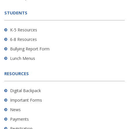
download
the
STUDENTS
Adobe
Acrobat
Reader
K-5 Resources
DC
6-8 Resources
software
.
Bullying Report Form
Lunch Menus
RESOURCES
Digital Backpack
Important Forms
News
Payments
Registration